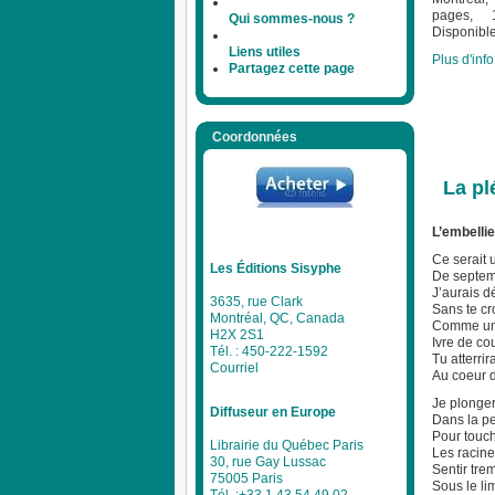
pages, 
Qui sommes-nous ?
Disponible
Liens utiles
Plus d'info.
Partagez cette page
Coordonnées
La pl
L’embellie
Ce serait 
Les Éditions Sisyphe
De septem
J’aurais d
3635, rue Clark
Sans te cr
Montréal, QC, Canada
Comme une
H2X 2S1
Ivre de co
Tél. : 450-222-1592
Tu atterrir
Courriel
Au coeur d
Je plonger
Diffuseur en Europe
Dans la p
Pour touch
Librairie du Québec Paris
Les racin
30, rue Gay Lussac
Sentir trem
75005 Paris
Sous le l