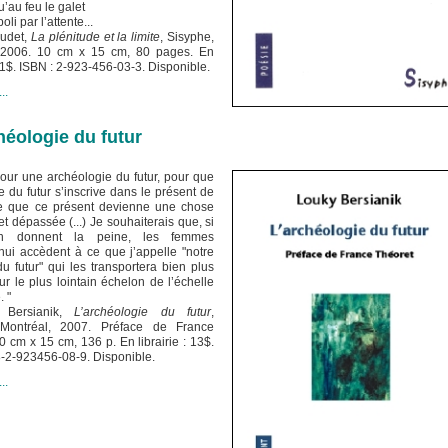
u’au feu le galet
oli par l’attente...
udet,
La plénitude et la limite
, Sisyphe,
 2006. 10 cm x 15 cm, 80 pages. En
: 11$. ISBN : 2-923-456-03-3. Disponible.
..
héologie du futur
pour une archéologie du futur, pour que
 du futur s’inscrive dans le présent de
e que ce présent devienne une chose
t dépassée (...) Je souhaiterais que, si
en donnent la peine, les femmes
hui accèdent à ce que j’appelle "notre
 futur" qui les transportera bien plus
ur le plus lointain échelon de l’échelle
. "
Bersianik,
L’archéologie du futur
,
 Montréal, 2007. Préface de France
0 cm x 15 cm, 136 p. En librairie : 13$.
8-2-923456-08-9. Disponible.
..