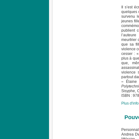
Il s’est é
quelques 
survenu l
jeunes fil
commémore
publient 
l’auteure
meurtrier
que sa fil
violence c
cesser : «
plus à que
que, mê
assassinat
violence 
partout da
–
Élaine
Polytech
Sisyphe, C
ISBN : 97
Plus d'info.
Pouvo
Personnal
Andrea Dw
littérair