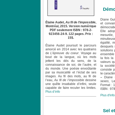
Démoc
Diane Gui
Élaine Audet,
Au fil de l’impossible
,
et convai
Montréal, 2015. Version numérique
démocratie
PDF seulement ISBN : 978-2-
Elle adop
923456-24-9. 122 pages. Prix :
mesurée
15$.
minutieuse
égalité, 
Élaine Audet poursuit le parcours
desquels s
amorcé en 2014 avec les quatrains
solutions
de
L’épreuve du coeur
. Voyage au
ensemble
bout de la langue, où les mots
la fois la
jettent les dés du sens, de la
valeurs q
connaissance de soi, de l’autre, et
la sociét
du monde. Une poésie envoûtante
consiste p
par sa musicalité et l’éclat de ses
le caractèr
images. Au fil des mots, au fil de
–
Diane G
l’eau,
Au fil de l’impossible
dessine
sexes
, Le
une quête insatiable d’infini, seule
Format : 1
capable de faire reculer les limites.
ISBN : 97
Plus d’info
Plus d'info.
Sel e