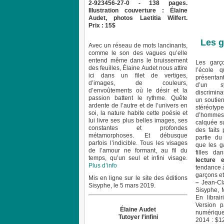
2-923456-27-0 - 138 pages.
Illustration couverture : Élaine
Audet, photos Laetitia Wilfert.
Prix : 15$
Les g
Avec un réseau de mots lancinants,
comme le son des vagues qu’elle
entend même dans le bruissement
Les garç
des feuilles, Élaine Audet nous attire
l’école 
ici dans un filet de vertiges,
présentan
d’images, de couleurs,
d’un s
d’envoûtements où le désir et la
discrimina
passion battent le rythme. Quête
un soutien
ardente de l’autre et de l’univers en
stéréoty
soi, la nature habite cette poésie et
d’homme
lui livre ses plus belles images, ses
calquée su
constantes et profondes
des faits
métamorphoses. Et débusque
partie du
parfois l’indicible. Tous les visages
que les g
de l’amour ne formant, au fil du
filles da
temps, qu’un seul et infini visage.
lecture e
Plus d’info
tendance à
garçons et
Mis en ligne sur le site des éditions
–
Jean-Cl
Sisyphe, le 5 mars 2019.
Sisyphe, 
En librai
Version p
Élaine Audet
numérique
Tutoyer l’infini
2014 : $12