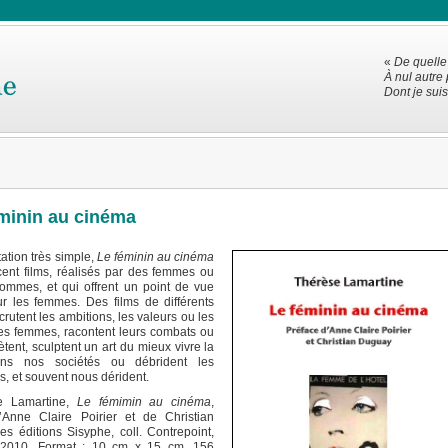
«
De quelle 
À nul autre 
Dont je suis
minin au cinéma
ation très simple,
Le féminin au cinéma
cent films, réalisés par des femmes ou
ommes, et qui offrent un point de vue
ur les femmes. Des films de différents
crutent les ambitions, les valeurs ou les
des femmes, racontent leurs combats ou
rètent, sculptent un art du mieux vivre la
ans nos sociétés ou débrident les
s, et souvent nous dérident.
 Lamartine,
Le fémimin au cinéma
,
’Anne Claire Poirier et de Christian
s éditions Sisyphe, coll. Contrepoint,
 2010, Format : 10 cm x 15 cm, 156