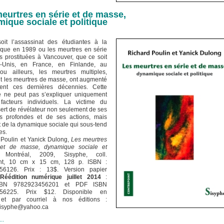
eurtres en série et de masse,
ique sociale et politique
it l’assassinat des étudiantes à la
ique en 1989 ou les meurtres en série
 prostituées à Vancouver, que ce soit
s-Unis, en France, en Finlande, au
u ailleurs, les meurtres multiples,
 les meurtres de masse, ont augmenté
ent ces dernières décennies. Cette
e ne peut pas s’expliquer uniquement
acteurs individuels. La victime du
sert de révélateur non seulement de ses
ns profondes et de ses actions, mais
 de la dynamique sociale qui sous-tend
es.
Poulin et Yanick Dulong,
Les meurtres
 et de masse, dynamique sociale et
 Montréal, 2009, Sisyphe, coll.
int, 10 cm x 15 cm, 128 p. ISBN :
56126. Prix : 13$. Version papier
Réédition numérique juillet 2014
:
BN 9782923456201 et PDF ISBN
456225. Prix $12. Disponible en
s et par courriel à nos éditions :
sisyphe@yahoo.ca
..