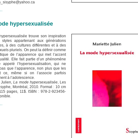
ons_sisyphe@yahoo.ca
..
ode hypersexualisée
ypersexualisée trouve son inspiration
styles appartenant aux générations
s, à des cultures différentes et à des
xuels pluriels. On peut la définir comme
tique de l’apparence qui met l’accent
ualité. Elle fait partie d’un phénomène
e appelé l’hypersexualisation, qui ne
pas que l’apparence, non plus que les
t ce, même si on l’associe parfois
ent à l’adolescence.
 Julien,
La mode hypersexualisée
, Les
isyphe, Montréal, 2010. Format : 10 cm
115 pages, 11$. ISBN : 978-2-923456-
onible.
..