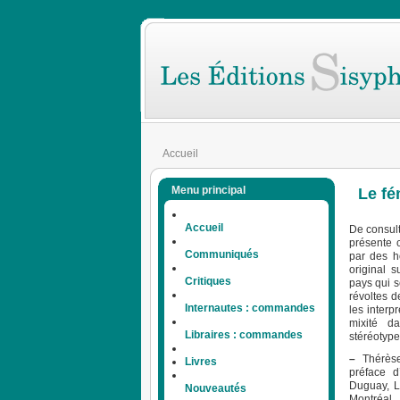
Accueil
Menu principal
Le fé
Accueil
De consult
présente 
Communiqués
par des h
original s
Critiques
pays qui s
révoltes 
Internautes : commandes
les interp
mixité d
Libraires : commandes
stéréotype
–
Thérèse
Livres
préface d
Duguay, Le
Nouveautés
Montréal,