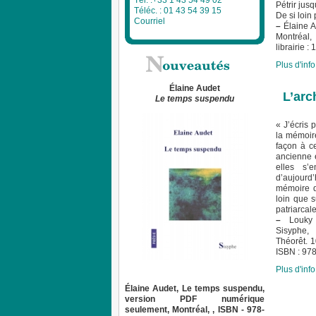
Tél. :+33 1 43 54 49 02
Pétrir jusq
Téléc. : 01 43 54 39 15
De si loin p
Courriel
–
Élaine A
Montréal,
librairie 
Plus d'info.
Élaine Audet
L’arc
Le temps suspendu
« J’écris 
la mémoire
façon à c
ancienne e
elles s’
d’aujourd’
mémoire du
loin que s
patriarcale
–
Louky 
Sisyphe,
Théorêt. 1
ISBN : 97
Plus d'info.
Élaine Audet, Le temps suspendu,
version PDF numérique
seulement, Montréal, , ISBN - 978-