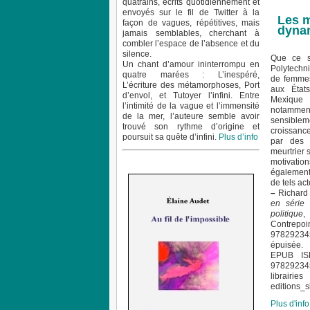
quatrains, écrits quotidiennement et
envoyés sur le fil de Twitter à la
Les m
façon de vagues, répétitives, mais
dynam
jamais semblables, cherchant à
combler l’espace de l’absence et du
silence.
Que ce so
Un chant d’amour ininterrompu en
Polytechn
quatre marées : L’inespéré,
de femmes
L’écriture des métamorphoses, Port
aux État
d’envol, et Tutoyer l’infini. Entre
Mexique o
l’intimité de la vague et l’immensité
notamment
de la mer, l’auteure semble avoir
sensiblem
trouvé son rythme d’origine et
croissanc
poursuit sa quête d’infini.
Plus d’info
par des f
meurtrier 
motivatio
également
de tels act
–
Richard 
en série
politique
,
Contrepo
97829234
épuisée.
EPUB IS
9782923
librairie
editions_
Plus d'info.