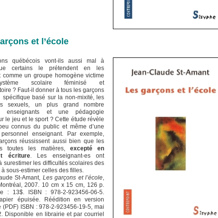
arçons et l’école
ons québécois vont-ils aussi mal à
que certains le prétendent en les
t comme un groupe homogène victime
ystème scolaire féminisé et
toire ? Faut-il donner à tous les garçons
 spécifique basé sur la non-mixité, les
pes sexuels, un plus grand nombre
s enseignants et une pédagogie
r le jeu et le sport ? Cette étude révèle
 peu connus du public et même d’une
 personnel enseignant. Par exemple,
arçons réussissent aussi bien que les
ns toutes les matières,
excepté en
t écriture
. Les enseignant-es ont
 surestimer les difficultés scolaires des
 à sous-estimer celles des filles.
aude St-Amant,
Les garçons et l’école
,
Montréal, 2007. 10 cm x 15 cm, 126 p.
rie : 13$. ISBN : 978-2-923456-06-5.
apier épuisée. Réédition en version
 (PDF) ISBN : 978-2-923456-19-5, mai
. Disponible en librairie et par courriel