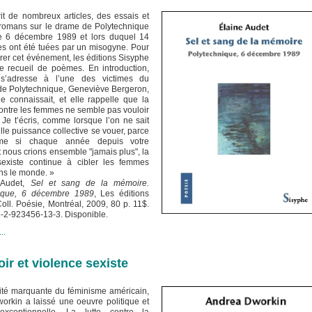
crit de nombreux articles, des essais et
romans sur le drame de Polytechnique
e 6 décembre 1989 et lors duquel 14
les ont été tuées par un misogyne. Pour
r cet événement, les éditions Sisyphe
ce recueil de poèmes. En introduction,
 s’adresse à l’une des victimes du
 de Polytechnique, Geneviève Bergeron,
le connaissait, et elle rappelle que la
ontre les femmes ne semble pas vouloir
 Je t’écris, comme lorsque l’on ne sait
lle puissance collective se vouer, parce
me si chaque année depuis votre
 nous crions ensemble "jamais plus", la
sexiste continue à cibler les femmes
ns le monde. »
 Audet,
Sel et sang de la mémoire.
nique, 6 décembre 1989
, Les éditions
oll. Poésie, Montréal, 2009, 80 p. 11$.
8-2-923456-13-3. Disponible.
..
ir et violence sexiste
ité marquante du féminisme américain,
orkin a laissé une oeuvre politique et
e exceptionnelle. La lutte contre la