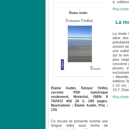
à : editi
Plus d'info.
La m
La mode h
dans des 
précédente
univers se
une esthé
sur la sex
plus larg
concerne 
jeunes, e
exclusivem
–
Mariette
éditions S
x 15 cm, 
Élaine Audet, Tutoyer l’infini,
15-7. Disp
version PDF numérique
seulement, Montréal, ISBN 9
Plus d'info.
782923 456 26 3, 180 pages.
Illustrations : Élaine Audet. Prix :
15$
Ce recueil se présente comme une
longue lettre sous forme de