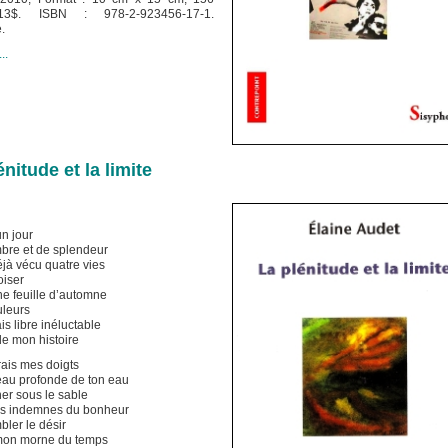
13$. ISBN : 978-2-923456-17-1.
.
..
énitude et la limite
un jour
bre et de splendeur
éjà vécu quatre vies
oiser
 feuille d’automne
uleurs
ais libre inéluctable
e mon histoire
ais mes doigts
eau profonde de ton eau
er sous le sable
es indemnes du bonheur
bler le désir
imon morne du temps