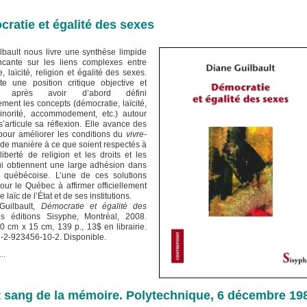
ratie et égalité des sexes
lbault nous livre une synthèse limpide
ncante sur les liens complexes entre
, laïcité, religion et égalité des sexes.
te une position critique objective et
, après avoir d’abord défini
ment les concepts (démocratie, laïcité,
minorité, accommodement, etc.) autour
’articule sa réflexion. Elle avance des
 pour améliorer les conditions du
vivre-
de manière à ce que soient respectés à
 liberté de religion et les droits et les
ui obtiennent une large adhésion dans
é québécoise. L’une de ces solutions
our le Québec à affirmer officiellement
e laïc de l’État et de ses institutions.
uilbault,
Démocratie et égalité des
s éditions Sisyphe, Montréal, 2008.
0 cm x 15 cm, 139 p., 13$ en librairie.
8-2-923456-10-2. Disponible.
..
t sang de la mémoire. Polytechnique, 6 décembre 19